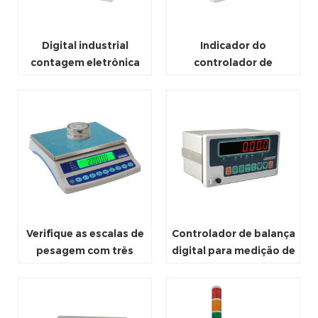
Digital industrial
Indicador do
contagem eletrônica
controlador de
escala de pesagem
pesagem industrial
RS485
Verifique as escalas de
Controlador de balança
pesagem com três
digital para medição de
cores
peso