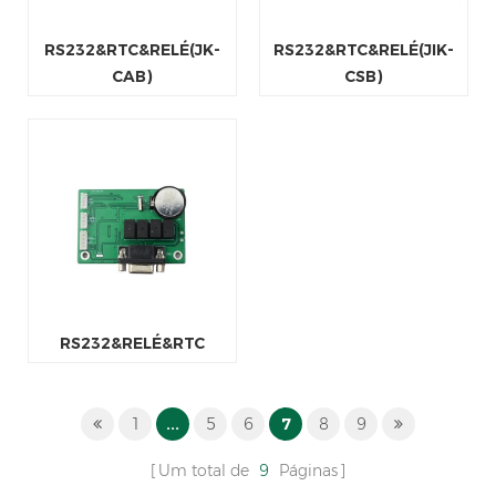
RS232&RTC&RELÉ(JK-
RS232&RTC&RELÉ(JIK-
CAB)
CSB)
RS232&RELÉ&RTC
1
...
5
6
7
8
9
Um total de
9
Páginas