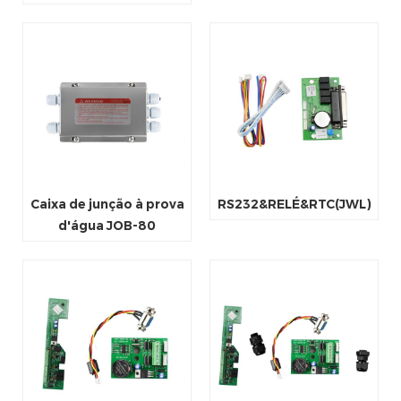
Caixa de junção à prova
RS232&RELÉ&RTC(JWL)
d'água JOB-80