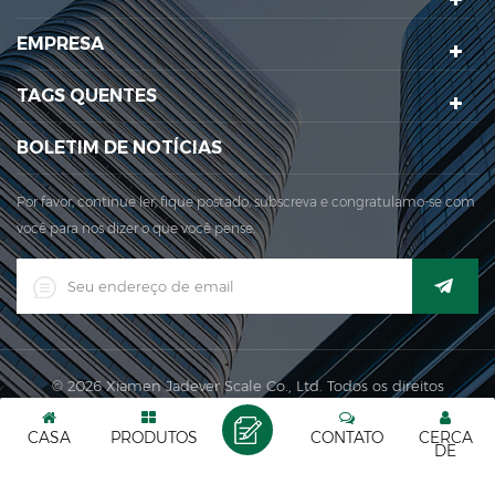
Em 1999, Xiamen Jadever Escala Co., Ltd.foi estabelecida; A
EMPRESA
principal área de produção para a nossa empresa está
localizada naqui. Aqui. Em 2006, Jadever adquiriu a ISO ...
TAGS QUENTES
BOLETIM DE NOTÍCIAS
Por favor, continue ler, fique postado, subscreva e congratulamo-se com
você para nos dizer o que você pense.
© 2026 Xiamen Jadever Scale Co., Ltd. Todos os direitos
reservados. |
XML
|
CASA
PRODUTOS
CONTATO
CERCA
Rede IPv6 suportada
DE