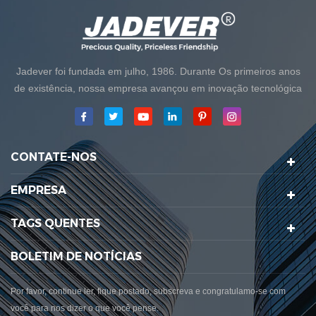
Jadever foi fundada em julho, 1986. Durante Os primeiros anos
de existência, nossa empresa avançou em inovação tecnológica
e desenvolvendo um negócio Plano. Em 1998, nossa empresa
alcançou o principal objetivo de qualidade, quando O primeiro de
nossos produtos receberam aprovação da Organização
CONTATE-NOS
Internacional da Legal Metrologia. Em 1999, Xiamen Jadever
Escala Co., Ltd.foi estabelecida; A principal área de produção
EMPRESA
para a nossa empresa está localizada naqui. Aqui. Em 2006,
Jadever adquiriu a ISO ...
TAGS QUENTES
BOLETIM DE NOTÍCIAS
Por favor, continue ler, fique postado, subscreva e congratulamo-se com
você para nos dizer o que você pense.