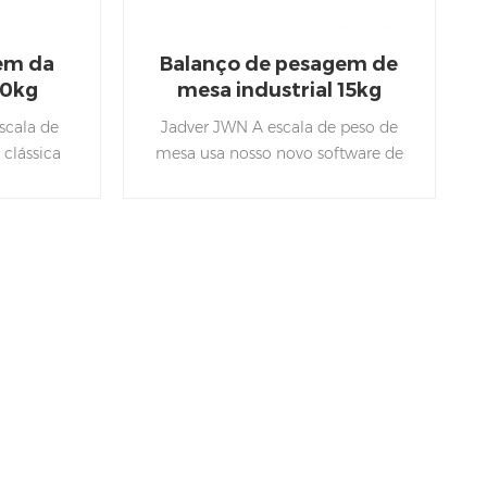
em da
Balanço de pesagem de
30kg
mesa industrial 15kg
scala de
Jadver JWN A escala de peso de
 clássica
mesa usa nosso novo software de
élula, com
versão com funções de pesagem
tagem de
mais fáceis de operar, e pode
lanças de
verificar as escalas de pesagem
luz.
com três cores,
vermelho para oi, verde para ok,
laranja ou lo.