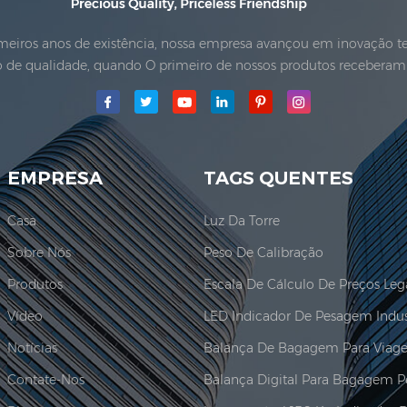
rimeiros anos de existência, nossa empresa avançou em inovação
vo de qualidade, quando O primeiro de nossos produtos receberam
d.foi estabelecida; A principal área de produção para a nossa em
adquiriu a ISO ...
EMPRESA
TAGS QUENTES
Casa
Luz Da Torre
Sobre Nós
Peso De Calibração
Produtos
Vídeo
Notícias
Balança De Bagagem Para Viag
Contate-Nos