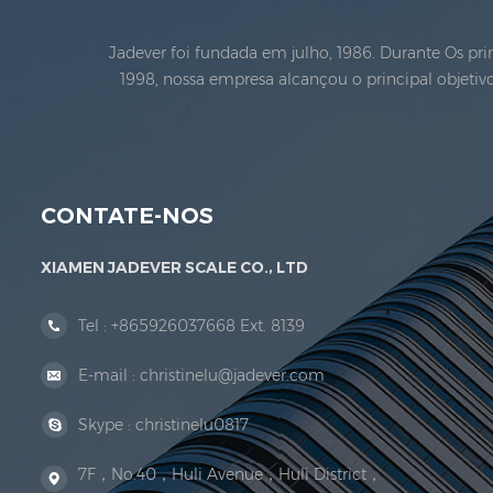
Jadever foi fundada em julho, 1986. Durante Os p
1998, nossa empresa alcançou o principal objeti
Metrologia. Em 1999, Xiamen Jadever Escala Co., Lt
CONTATE-NOS
XIAMEN JADEVER SCALE CO., LTD
Tel :
+865926037668 Ext. 8139
E-mail :
christinelu@jadever.com
Skype :
christinelu0817
7F，No.40，Huli Avenue，Huli District，