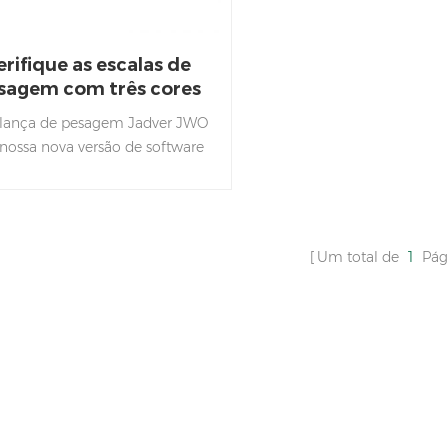
erifique as escalas de
sagem com três cores
lança de pesagem Jadver JWO
 nossa nova versão de software
om funções de pesagem de
ação mais fácil com display na
te superior do teclado, em vez
e display no lado direito do
Um total de
1
Pág
teclado.