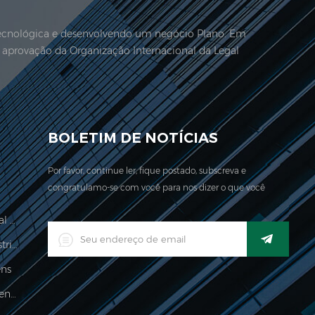
 tecnológica e desenvolvendo um negócio Plano. Em
 aprovação da Organização Internacional da Legal
presa está localizada naqui. Aqui. Em 2006, Jadever
BOLETIM DE NOTÍCIAS
Por favor, continue ler, fique postado, subscreva e
congratulamo-se com você para nos dizer o que você
pense.
Escala De Cálculo De Preços Legal Para Comércio
LED Indicador De Pesagem Industrial Digital Industrial
ens
Balança Digital Para Bagagem Pendurada