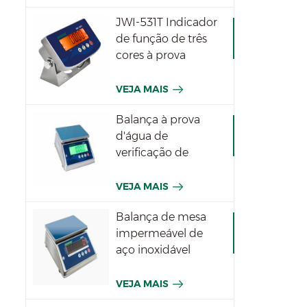
JWI-531T Indicador
de função de três
cores à prova
d'água
VEJA MAIS
Balança à prova
d'água de
verificação de
pesagem JWPT
para a indústria
VEJA MAIS
Balança de mesa
impermeável de
aço inoxidável
JWPN
VEJA MAIS