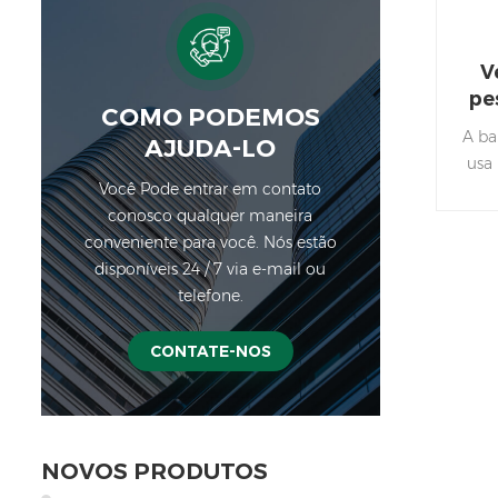
V
pe
COMO PODEMOS
A ba
AJUDA-LO
usa
Você Pode entrar em contato
c
conosco qualquer maneira
oper
conveniente para você. Nós estão
par
disponíveis 24 / 7 via e-mail ou
d
telefone.
CONTATE-NOS
NOVOS PRODUTOS