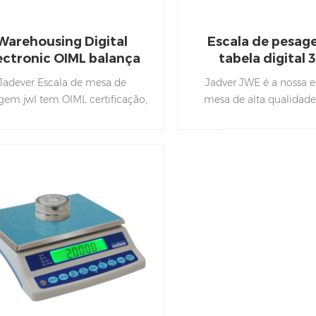
Warehousing Digital
Escala de pesag
ectronic OIML balança
tabela digital 
Jadever Escala de mesa de
Jadver JWE é a nossa e
gem jwl tem OIML certificação,
mesa de alta qualidade
com facilidade calibração,
com True-Tec Carregar c
cumulação e contagem de
Sampel Função de con
amostras funções.
peça e pode verificar ba
pesagem com torre 