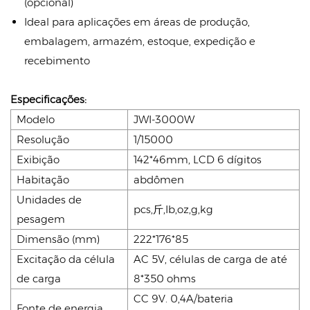
(opcional)
Ideal para aplicações em áreas de produção,
embalagem, armazém, estoque, expedição e
recebimento
Especificações:
Modelo
JWI-3000W
Resolução
1/15000
Exibição
142*46mm, LCD 6 dígitos
Habitação
abdômen
Unidades de
pcs,斤,Ib,oz,g,kg
pesagem
Dimensão (mm)
222*176*85
Excitação da célula
AC 5V, células de carga de até
de carga
8*350 ohms
CC 9V. 0,4A/bateria
Fonte de energia