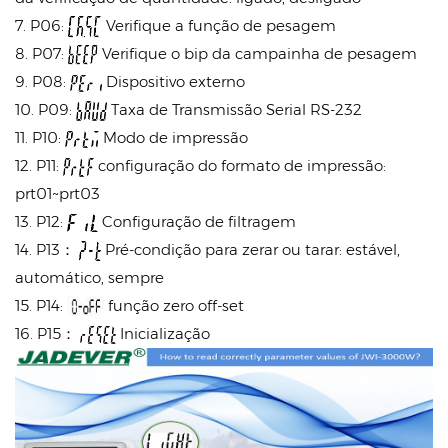
7. P06:
Verifique a função de pesagem
8. P07:
Verifique o bip da campainha de pesagem
9. P08:
Dispositivo externo
10. P09:
Taxa de Transmissão Serial RS-232
11. P10:
Modo de impressão
12. P11:
configuração do formato de impressão:
prt01~prt03
13. P12:
Configuração de filtragem
14. P13：
Pré-condição para zerar ou tarar: estável,
automático, sempre
15. P14:
função zero off-set
16. P15：
Inicialização