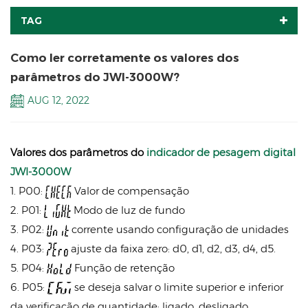
TAG
Como ler corretamente os valores dos
parâmetros do JWI-3000W?
AUG 12, 2022
Valores dos parâmetros do
indicador de pesagem digital
JWI-3000W
1. P00:
Valor de compensação
2. P01:
Modo de luz de fundo
3. P02:
corrente usando configuração de unidades
4. P03:
ajuste da faixa zero: d0, d1, d2, d3, d4, d5.
5. P04:
Função de retenção
6. P05:
se deseja salvar o limite superior e inferior
da verificação de quantidade: ligado, desligado