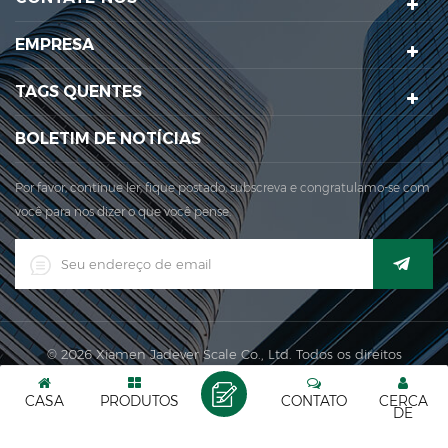
Em 1999, Xiamen Jadever Escala Co., Ltd.foi estabelecida; A
EMPRESA
principal área de produção para a nossa empresa está
localizada naqui. Aqui. Em 2006, Jadever adquiriu a ISO ...
TAGS QUENTES
BOLETIM DE NOTÍCIAS
Por favor, continue ler, fique postado, subscreva e congratulamo-se com
você para nos dizer o que você pense.
© 2026 Xiamen Jadever Scale Co., Ltd. Todos os direitos
reservados. |
XML
|
CASA
PRODUTOS
CONTATO
CERCA
Rede IPv6 suportada
DE