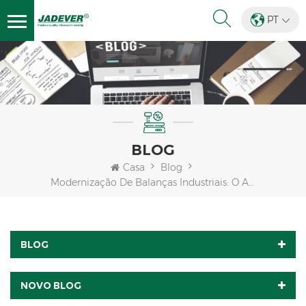
PT
BLOG
Casa
Blog
Modernização De Balanças Industriais: O Aumento Do Retorno Sobre O Investimento Proporcionado Pela Digitalização.
BLOG
NOVO BLOG