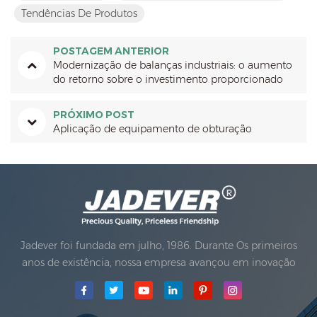
Tendências De Produtos
POSTAGEM ANTERIOR
Modernização de balanças industriais: o aumento
do retorno sobre o investimento proporcionado
pela digitalização.
PRÓXIMO POST
Aplicação de equipamento de obturação
Jadever foi fundada em julho, 1986. Durante Os primeiros
anos de existência, nossa empresa avançou em inovação
tecnológica e desenvolvendo um negócio Plano. Em 1998,
nossa empresa alcançou o principal objetivo de qualidade,
quando O primeiro de nossos produtos receberam