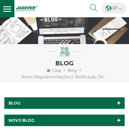
PT
BLOG
Casa
Blog
Novas Regulamentações E Retificação De Mercado Em Andamento
BLOG
NOVO BLOG