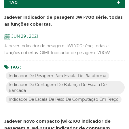
TAG
Jadever Indicador de pesagem JWI-700 série, todas
as funções cobertas.
JUN 29 , 2021
Jadever Indicador de pesagem JWI-700 série, todas as
funções cobertas. OIML Indicador de pesagem -700W
Contando Indicador-700C Computação de preço Indicador-
700P Maior display LCD Indicador-700B Led vermelho
TAG :
exibição Indicador-710 Indicador de pesagem solar -700s
Indicador De Pesagem Para Escala De Plataforma
Indicador De Contagem De Balança De Escala De
Bancada
Indicador De Escala De Peso De Computação Em Preço
Jadever novo compacto jwi-2100 indicador de
pesagem & Jwi-2000c indicador de contagem