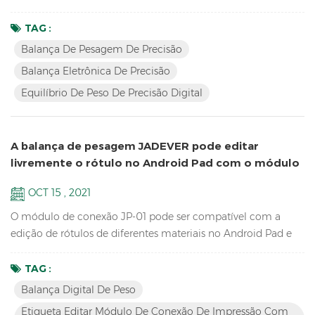
o software de pesagem, agora pode se conectar por RS232,
Relay, RTC, etc. Recursos Balança de precisão de
TAG :
equipamentos de laboratório escolar de alta resolução até
Balança De Pesagem De Precisão
1/60.000 Display LCD com luz de fundo verde Bateria e
Balança Eletrônica De Precisão
adaptador em modo duplo para evitar instabilidade de
Equilíbrio De Peso De Precisão Digital
energia Ponto ...
A balança de pesagem JADEVER pode editar
livremente o rótulo no Android Pad com o módulo
de conexão JP-01
OCT 15 , 2021
O módulo de conexão JP-01 pode ser compatível com a
edição de rótulos de diferentes materiais no Android Pad e
impressão por impressora, o JP-01 pode conectar o balança
digital de peso , Android pad e impressora por cabo ou
TAG :
Bluetooth sem fio, portanto, temos duas versões: com fio JP-
Balança Digital De Peso
01 & sem fio JP-01. Recursos Rompem o operação
Etiqueta Editar Módulo De Conexão De Impressão Com