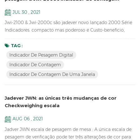
JUL 30 , 2021
Jwi-2100 & Jwi-2000c são jadever novo lançado 2000 Série
Indicadores. compacto mas poderoso e Custo-beneficio,
indicador de contagem de uma janelaDisponível, design
exclusivo, conexões externas ricas, idéia para você usa em
TAG :
produção, embalagem, armazém, inventário, envio e
Indicador De Pesagem Digital
recebimento Áreas. Chave Características: 1. LED brilhante &
Indicador De Contagem
LCD indicador de pesagem digital com coluna de cobre de
Indicador De Contagem De Uma Janela
alta qual...
Jadever JWN: as únicas três mudanças de cor
Checkweighing escala
AUG 06 , 2021
Jadver JWN escala de pesagem de mesa : A única escala de
pesagem de verificação pode ter três alterações de cor para