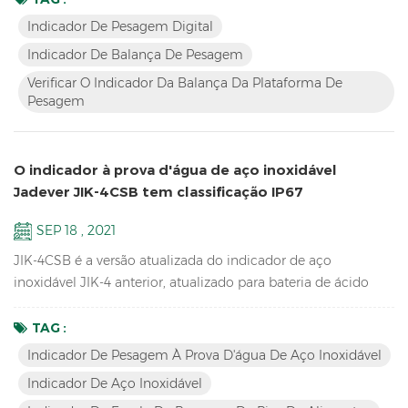
Recursos Maior inventário de LCD Verifique o indicador de
Indicador De Pesagem Digital
escalas da plataforma de pesagem Resolução de até 1/15000
Indicador De Balança De Pesagem
Design de contorno atraente com caixa de ABS durável
Verificar O Indicador Da Balança Da Plataforma De
Visor...
Pesagem
O indicador à prova d'água de aço inoxidável
Jadever JIK-4CSB tem classificação IP67
SEP 18 , 2021
JIK-4CSB é a versão atualizada do indicador de aço
inoxidável JIK-4 anterior, atualizado para bateria de ácido
chumbo com vida útil mais longa, teclado mecânico à prova
d'água, classificação IP67 à prova d'água, também tem
TAG :
versão LED JIK-4ECSB. Recursos: Resolução de até 1/30000
Indicador De Pesagem À Prova D'água De Aço Inoxidável
Indicador de pesagem à prova d'água de aço inoxidável
Indicador De Aço Inoxidável
Estrutura de aço inoxidável à prova d'água com teclado