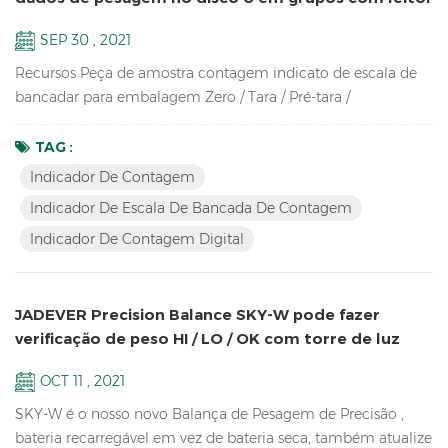
de código de barras
SEP 30 , 2021
Recursos Peça de amostra contagem indicato de escala de
bancadar para embalagem Zero / Tara / Pré-tara /
Rastreamento de zero / Desligamento automático /
Recalculação automática do peso da unidade / Contagem
TAG :
de peças / Amostragem / Verificar quantidade Até alta
Indicador De Contagem
resolução em 1 / 30.000 Visor LCD brilhante com luz de
Indicador De Escala De Bancada De Contagem
fundo verde Carcaça ABS durável de alto impacto Suporta
Indicador De Contagem Digital
até oito células de carga a...
JADEVER Precision Balance SKY-W pode fazer
verificação de peso HI / LO / OK com torre de luz
OCT 11 , 2021
SKY-W é o nosso novo Balança de Pesagem de Precisão ,
bateria recarregável em vez de bateria seca, também atualize