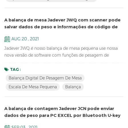
eletrônicaDisplay LCD com verde luz de fundo bateria e
adaptar ou no modo dupl...
A balança de mesa Jadever JWQ com scanner pode
salvar dados de peso e informações de código de
barras em U-disk
AUG 20 , 2021
Jadever JWQ é nosso balança de mesa pequena use nossa
nova versão de software com funções de pesagem de
operação mais fácil, peso leve para transportar e pode salvar
dados de peso e informações de código de barras no disco U
TAG :
com leitor. Recursos: Contagem de amostra Balança digital
Balança Digital De Pesagem De Mesa
de pesagem de mesa Funções claras de acumulação,
Escala De Mesa Pequena
Balança
exibição de acumulação e acumulação Resolução até 1 /
15.000 (capaci...
A balança de contagem Jadever JCN pode enviar
dados de peso para PC EXCEL por Bluetooth U-key
SEP 03 , 2021