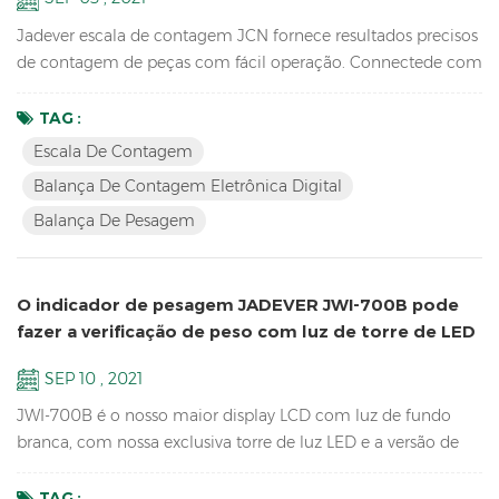
Jadever escala de contagem JCN fornece resultados precisos
de contagem de peças com fácil operação. Connectede com
torre de luz, pode ajudar a verificar a faixa de peso e ajudar a
embalar rapidamente os produtos que você vende. ele
TAG :
também pode enviar os dados de peso para o PC EXCEL por
Escala De Contagem
meio da tecla U Bluetooth. Recursos: Escala de contagem
Balança De Contagem Eletrônica Digital
digital de peças de inventário ； A função ACAI resulta e...
Balança De Pesagem
O indicador de pesagem JADEVER JWI-700B pode
fazer a verificação de peso com luz de torre de LED
SEP 10 , 2021
JWI-700B é o nosso maior display LCD com luz de fundo
branca, com nossa exclusiva torre de luz LED e a versão de
software atualizada pode fazer o controle de peso HI LO OK
para ajudá-lo a embalar suas mercadorias rapidamente.
TAG :