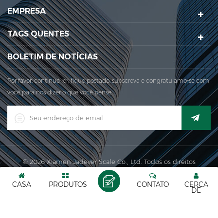
EMPRESA
principal área de produção para a nossa empresa está
localizada naqui. Aqui. Em 2006, Jadever adquiriu a ISO ...
TAGS QUENTES
BOLETIM DE NOTÍCIAS
Por favor, continue ler, fique postado, subscreva e congratulamo-se com
você para nos dizer o que você pense.
© 2026 Xiamen Jadever Scale Co., Ltd. Todos os direitos
reservados. |
XML
|
CASA
PRODUTOS
CONTATO
CERCA
Rede IPv6 suportada
DE