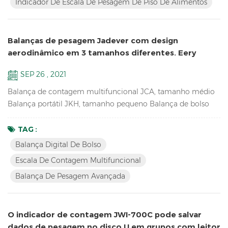
Indicador De Escala De Pesagem De Piso De Alimentos
mecânico Co...
Balanças de pesagem Jadever com design
aerodinâmico em 3 tamanhos diferentes. Eery
Elegant!
SEP 26 , 2021
Balança de contagem multifuncional JCA, tamanho médio
Balança portátil JKH, tamanho pequeno Balança de bolso
JKD, tamanho mini essas 3 balanças usam a mesma
proporção de moldes, de modo que têm a mesma
TAG :
aparência, especialmente de lado. tão único! Principais
Balança Digital De Bolso
recursos do JCA: Balança de pesagem avançada para contar
Escala De Contagem Multifuncional
as peças de reposição no armazém Canal duplo (conexão a
Balança De Pesagem Avançada
plataformas maiores e escalas...
O indicador de contagem JWI-700C pode salvar
dados de pesagem no disco U em grupos com leitor