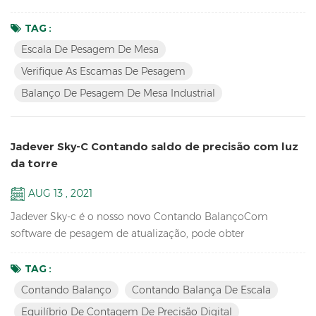
Hi / Lo / Ok, vermelho para oi, verde para OK, laranja para LO,
não é necessário se conectar à torre Luz. Chave
TAG :
Características: Verifique as escamas de pesagemcom três
Escala De Pesagem De Mesa
alterações de cores para Oi / Lo / OK, Oi-Vermelho, Ok-Green,
Verifique As Escamas De Pesagem
Lo-Laranja Resolução de balanço de balança de balanç...
Balanço De Pesagem De Mesa Industrial
Jadever Sky-C Contando saldo de precisão com luz
da torre
AUG 13 , 2021
Jadever Sky-c é o nosso novo Contando BalançoCom
software de pesagem de atualização, pode obter
rapidamente a quantidade que você precisa fazendo Oi / Lo /
OK Verificando com a luz da torre, ideal para embalagens.
TAG :
Chave Características: Resolução 1 de alta resolução interna /
Contando Balanço
Contando Balança De Escala
600.000 Equipamento de laboratório de escola
Equilíbrio De Contagem De Precisão Digital