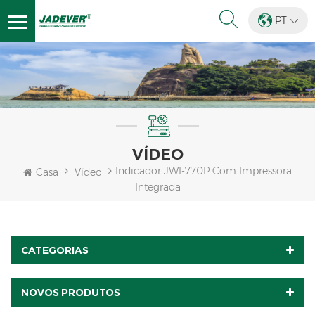
PT
VÍDEO
Indicador JWI-770P Com Impressora
Casa
Vídeo
Integrada
CATEGORIAS
NOVOS PRODUTOS