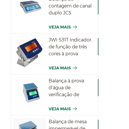
contagem de canal
duplo JCS
VEJA MAIS
JWI-531T Indicador
de função de três
cores à prova
d'água
VEJA MAIS
Balança à prova
d'água de
verificação de
pesagem JWPT
para a indústria
VEJA MAIS
Balança de mesa
impermeável de