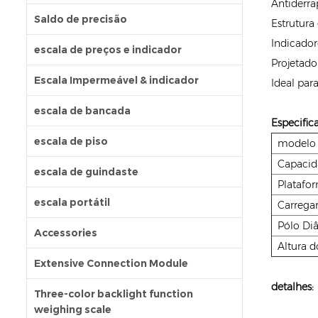
Antiderra
Saldo de precisão
Estrutura
Indicador
escala de preços e indicador
Projetado
Escala Impermeável & indicador
Ideal par
escala de bancada
Especific
escala de piso
modelo
Capacid
escala de guindaste
Platafo
escala portátil
Carregar
Pólo Di
Accessories
Altura d
Extensive Connection Module
detalhe
s
:
Three-color backlight function
weighing scale