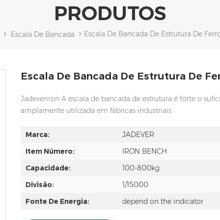
PRODUTOS
Escala De Bancada De Estrutura De Ferro
Escala De Bancada
Escala De Bancada De Estrutura De Fer
Jadeveriron A escala de bancada de estrutura é forte o suf
amplamente utilizada em fábricas industriais.
Marca:
JADEVER
Item Número:
IRON BENCH
Capacidade:
100-800kg
Divisão:
1/15000
Fonte De Energia:
depend on the indicator