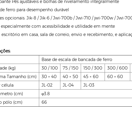
pante Pés ajustáveis e bolhas de nivelamento integralmente
 de ferro para desempenho durável
es opcionais: Jik-8 / Jik-6 / Jwi-700b / Jwi-710 / jwi-700w / Jwi-7
 especialmente com acessibilidade e utilidade em mente
a escritório em casa, sala de correio, envio e recebimento, e aplica
ações:
Base de escala de bancada de ferro
ade (kg)
30 / 100
75 / 150
150 / 300
300 / 600
rma Tamanho (cm)
30 × 40
40 × 50
45 × 60
60 × 60
 célula
JL-02
JL-04
JL-03
âmetro (cm)
φ3.8
o pólo (cm)
66