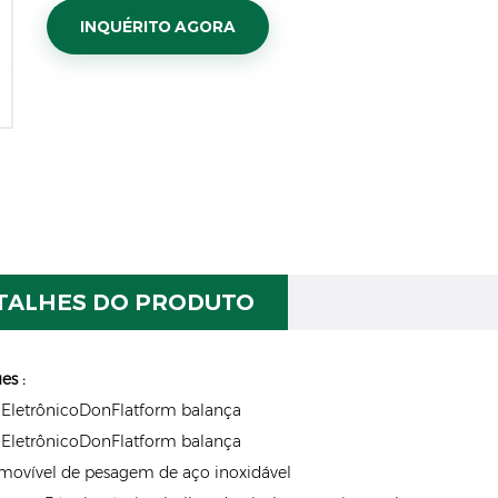
INQUÉRITO AGORA
TALHES DO PRODUTO
es
:
l EletrônicoDonFlatform balança
l EletrônicoDonFlatform balança
movível de pesagem de aço inoxidável