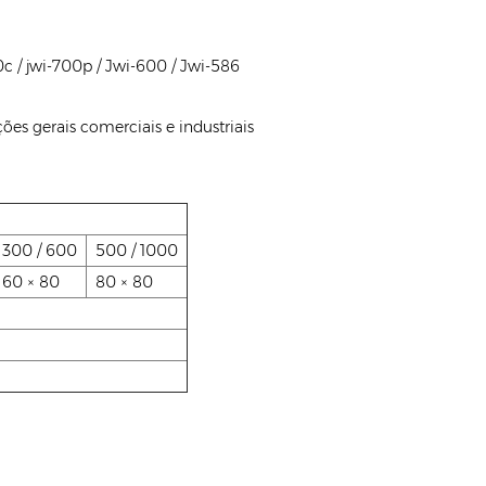
00c / jwi-700p / Jwi-600 / Jwi-586
ções gerais comerciais e industriais
300 / 600
500 / 1000
60 × 80
80 × 80