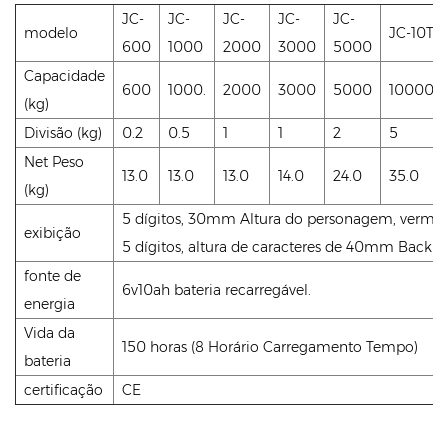
JC-
JC-
JC-
JC-
JC-
modelo
JC-10T
600
1000
2000
3000
5000
Capacidade
600
1000.
2000
3000
5000
10000.
(kg)
Divisão (kg)
0.2
0.5
1
1
2
5
Net Peso
13.0
13.0
13.0
14.0
24.0
35.0
(kg)
5 dígitos, 30mm Altura do personagem, vermelh
exibição
5 dígitos, altura de caracteres de 40mm Backlit
fonte de
6v10ah bateria recarregável.
energia
Vida da
150 horas (8 Horário Carregamento Tempo)
bateria
certificação
CE