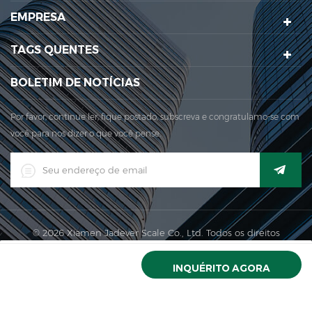
Em 1999, Xiamen Jadever Escala Co., Ltd.foi estabelecida; A
EMPRESA
principal área de produção para a nossa empresa está
localizada naqui. Aqui. Em 2006, Jadever adquiriu a ISO ...
TAGS QUENTES
BOLETIM DE NOTÍCIAS
Por favor, continue ler, fique postado, subscreva e congratulamo-se com
você para nos dizer o que você pense.
© 2026 Xiamen Jadever Scale Co., Ltd. Todos os direitos
reservados. |
XML
|
CASA
PRODUTOS
CONTATO
CERCA
Rede IPv6 suportada
INQUÉRITO AGORA
DE